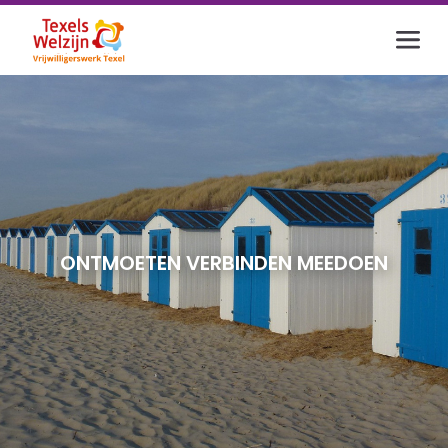
Inloggen
E-mailadres
Wachtwoord
ONTMOETEN VERBINDEN MEEDOEN
Login
Wachtwoord vergeten?