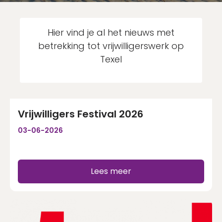
Nog geen account?
Schrijf je binnen 2 minuten in!
Hier vind je al het nieuws met
betrekking tot vrijwilligerswerk op
Account aanmaken
Texel
Vrijwilligers Festival 2026
03-06-2026
Lees meer