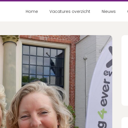
Home
Vacatures overzicht
Nieuws
Nog geen accou
Schrijf je binnen 2 mi
Ac
Wachtwoord vergeten?